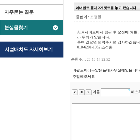
이너텐트 폴대 2개셋트를 놓고 왔습니다
자주묻는 질문
글쓴이 :
조정환
분실물찾기
A14 사이트에서 캠핑 후 오전에 해
라 두께가 얇습니다.
혹여 있으면 연락주시면 감사하겠습니
010-6201-1052 조정환
시설배치도 자세히보기
순천주…
20-10-17 22:52
버팔로백에든얇은폴대사무실에있읍니다
주말에오세요
이름
패스