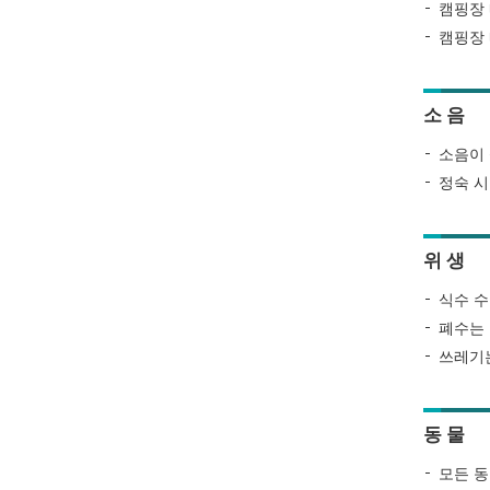
캠핑장 
캠핑장 
소 음
소음이 
정숙 시
위 생
식수 수
폐수는 
쓰레기는
동 물
모든 동