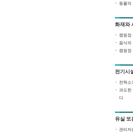
동물의 
화재와 
캠핑장 
음식의 
캠핑장 
전기시
전력소모
과도한 
다.
유실 또
관리자는