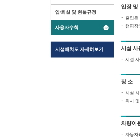
입장 및
입/퇴실 및 환불규정
출입은 
캠핑장의
사용자수칙
시설 사
시설배치도 자세히보기
시설 사
장 소
시설 사
취사 및
차량이
자동차의