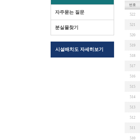
번호
자주묻는 질문
522
521
분실물찾기
520
519
시설배치도 자세히보기
518
517
516
515
514
513
512
511
510