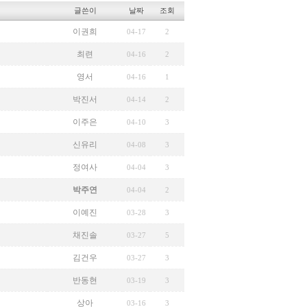
글쓴이
날짜
조회
이권희
04-17
2
최련
04-16
2
영서
04-16
1
박진서
04-14
2
이주은
04-10
3
신유리
04-08
3
정여사
04-04
3
박주연
04-04
2
이예진
03-28
3
채진솔
03-27
5
김건우
03-27
3
반동현
03-19
3
상아
03-16
3